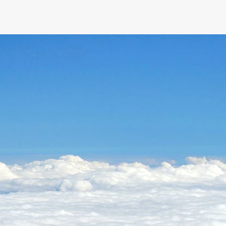
EVIL'S CL
약손 악마의 발톱​
스포츠 핫겔