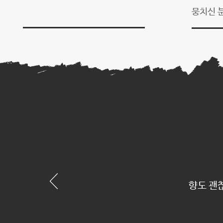
​뭉치신 
향도 괜